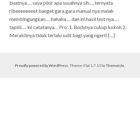
buatnya…. saya pikir apa susahnya sih…. ternyata
ribeeeeeeeet banget gara gara manual nya malah
membingungkan…. hahaha…. dan ini hasil test nya….
tapiiii…. ini catatanya… Pro: 1. Bodynya cukup kokoh 2.
Merakitnya tidak terlalu sulit bagi yang ngerti […]
Proudly powered by WordPress
. Theme: Flat 1.7.11 by
Themeisle
.