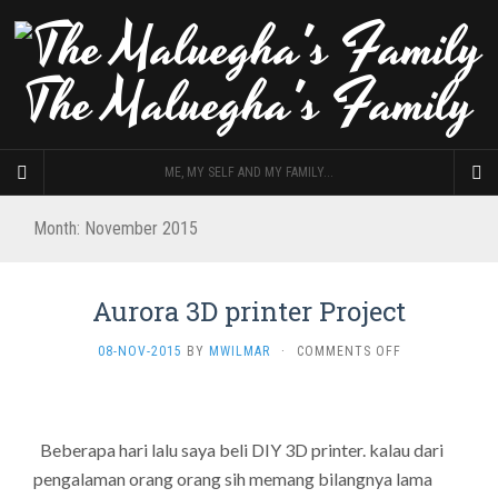
The Maluegha's Family
ME, MY SELF AND MY FAMILY...
Month: November 2015
Aurora 3D printer Project
ON
08-NOV-2015
BY
MWILMAR
·
COMMENTS OFF
AURORA
3D
PRINTER
PROJECT
Beberapa hari lalu saya beli DIY 3D printer. kalau dari
pengalaman orang orang sih memang bilangnya lama