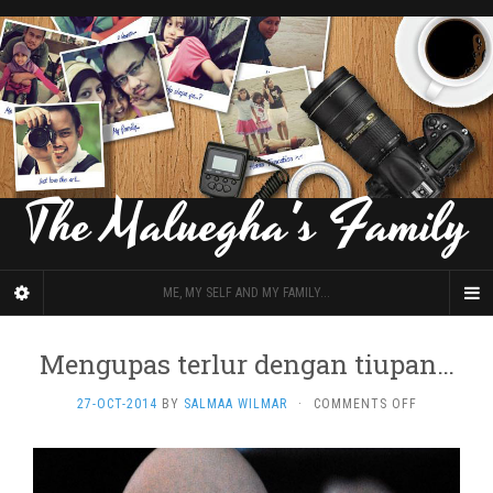
The Maluegha's Family
ME, MY SELF AND MY FAMILY...
Mengupas terlur dengan tiupan…
ON
27-OCT-2014
BY
SALMAA WILMAR
·
COMMENTS OFF
MENGUPAS
TERLUR
DENGAN
TIUPAN…